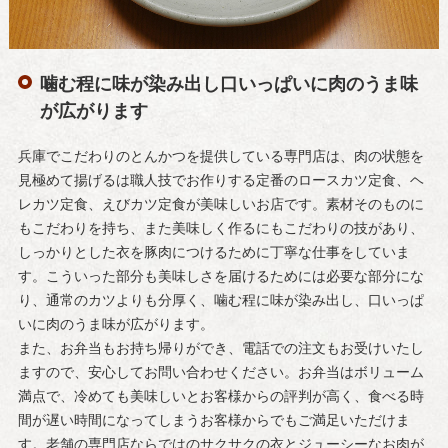
噛む程に味が染み出し口いっぱいに肉のうま味
が広がります
兵庫でこだわりのとんかつを提供している専門店は、肉の状態を
見極めて揚げるは職人技でお作りする定番のロースカツ定食、ヘ
レカツ定食、えびカツ定食が美味しいお店です。素材そのものに
もこだわりを持ち、また美味しく作るにもこだわりの技があり、
しっかりとした衣を豚肉につけるために丁寧な仕事をしていま
す。こういった部分も美味しさを届けるためには必要な部分にな
り、通常のカツよりも分厚く、噛む程に味が染み出し、口いっぱ
いに肉のうま味が広がります。
また、お弁当もお持ち帰りができ、電話での注文もお受けいたし
ますので、安心してお問い合わせください。お弁当はボリューム
満点で、冷めても美味しいとお客様からの評判が高く、食べる時
間が遅い時間になってしまうお客様からでもご満足いただけま
す。老舗の専門店ならではのサクサクの衣とジューシーなお肉が