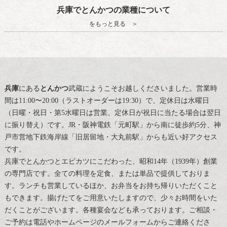
兵庫でとんかつの業種について
をもっと見る ＞
兵庫
にある
とんかつ
武蔵にようこそお越しくださいました。営業時
間は11:00〜20:00（ラストオーダーは19:30）で、定休日は水曜日
（日曜・祝日・第5水曜日は営業、定休日が祝日に当たる場合は翌日
に振り替え）です。JR・阪神電鉄「元町駅」から南に徒歩約5分、神
戸市営地下鉄海岸線「旧居留地・大丸前駅」からも近い好アクセス
です。
兵庫
で
とんかつ
とエビカツにこだわった、昭和14年（1939年）創業
の専門店です。全ての料理を定食、または単品で提供しておりま
す。ランチも営業しているほか、お弁当をお持ち帰りいただくこと
もできます。揚げたてをご用意いたしますので、少々お時間をいた
だくことがございます。各種宴会なども承っております。ご相談・
ご予約は電話やホームページのメールフォームからご連絡くださ