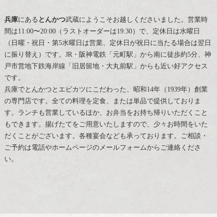
兵庫
にある
とんかつ
武蔵にようこそお越しくださいました。営業時
間は11:00〜20:00（ラストオーダーは19:30）で、定休日は水曜日
（日曜・祝日・第5水曜日は営業、定休日が祝日に当たる場合は翌日
に振り替え）です。JR・阪神電鉄「元町駅」から南に徒歩約5分、神
戸市営地下鉄海岸線「旧居留地・大丸前駅」からも近い好アクセス
です。
兵庫
で
とんかつ
とエビカツにこだわった、昭和14年（1939年）創業
の専門店です。全ての料理を定食、または単品で提供しておりま
す。ランチも営業しているほか、お弁当をお持ち帰りいただくこと
もできます。揚げたてをご用意いたしますので、少々お時間をいた
だくことがございます。各種宴会なども承っております。ご相談・
ご予約は電話やホームページのメールフォームからご連絡くださ
い。